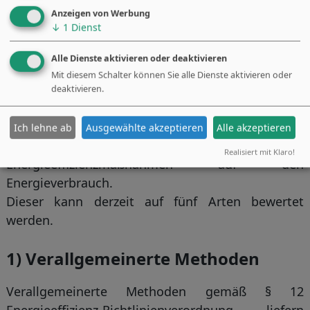
Anzeigen von Werbung
↓
1
Dienst
Alle Dienste aktivieren oder deaktivieren
Kontaktieren Sie uns jetzt gleich
Mit diesem Schalter können Sie alle Dienste aktivieren oder
deaktivieren.
Das österreichische Energieeffizienzgesetz regelt
Ich lehne ab
Ausgewählte akzeptieren
Alle akzeptieren
die Möglichkeiten der Bewertung von
Realisiert mit Klaro!
Energieeffizienzmaßnahmen auf den
Energieverbrauch.
Dieser kann derzeit auf fünf Arten bewertet
werden.
1) Verallgemeinerte Methoden
Verallgemeinerte Methoden gemäß § 12
Energieeffizienz-Richtlinienverordnung liefern