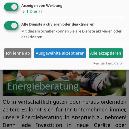
Unternehmen dazu, alle vier Jahre ein externes
Anzeigen von Werbung
Audit der Energieeffizienz durchführen zu lassen.
↓
1
Dienst
Damit will der Gesetzgeber einen möglichst
effizienten Verbrauch von Energie sicherstellen.
Alle Dienste aktivieren oder deaktivieren
Mit diesem Schalter können Sie alle Dienste aktivieren oder
deaktivieren.
Energieberatung Gewerbe
Ich lehne ab
Ausgewählte akzeptieren
Alle akzeptieren
Realisiert mit Klaro!
Ob in wirtschaftlich guten oder herausfordernden
Zeiten: Es lohnt sich für Ihr Unternehmen immer,
unsere Energieberatung in Anspruch zu nehmen!
Denn jede Investition in neue Geräte oder