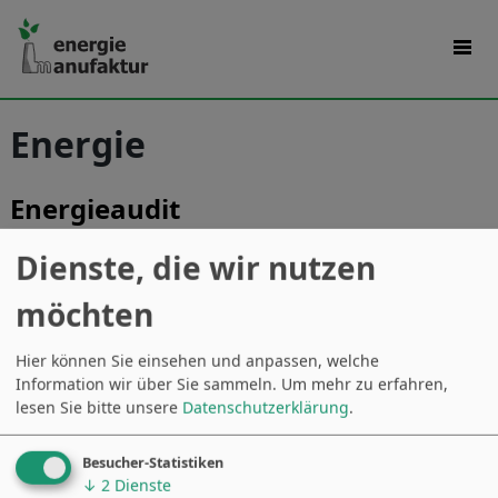
Energie
Energieaudit
Dienste, die wir nutzen
möchten
Hier können Sie einsehen und anpassen, welche
Information wir über Sie sammeln.
Um mehr zu erfahren,
lesen Sie bitte unsere
Datenschutzerklärung
.
Das 2014 verabschiedete und 2023 novellierte
Besucher-Statistiken
Energieeffizienz-Gesetz verpflichtet große
↓
2
Dienste