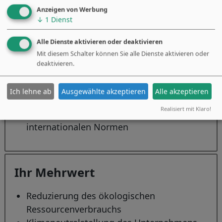
Anzeigen von Werbung
↓
1
Dienst
Unser Angebot
Alle Dienste aktivieren oder deaktivieren
Ermittlung einer CO
-Bilanz für Produkte
Mit diesem Schalter können Sie alle Dienste aktivieren oder
2
deaktivieren.
und Unternehmen
Erarbeitung von Maßnahmen zur CO
-
2
Ich lehne ab
Ausgewählte akzeptieren
Alle akzeptieren
Reduktion und eines CO
-Ausgleichs
2
Realisiert mit Klaro!
Erstellung eines CO
-Footprints nach
2
internationalen Normen
Ihr Mehrwert
Reduzierung des ökologischen
Ressourcenverbrauchs