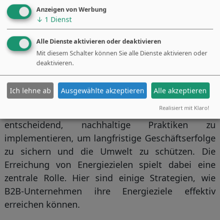
Anzeigen von Werbung
↓
1
Dienst
Alle Dienste aktivieren oder deaktivieren
Mit diesem Schalter können Sie alle Dienste aktivieren oder
deaktivieren.
In der heutigen Geschäftswelt gewinnt
Ich lehne ab
Ausgewählte akzeptieren
Alle akzeptieren
Nachhaltigkeit zunehmend an Bedeutung.
Realisiert mit Klaro!
Besonders für B2B-Unternehmen ist es
entscheidend, nachhaltige Praktiken zu
implementieren, um langfristige Geschäftserfolge
zu sichern und die Umwelt zu schützen. Die
Erreichung von Energiezielen spielt dabei eine
zentrale Rolle. Hier sind einige Strategien, wie
B2B-Unternehmen ihre Energieziele effektiv
erreichen können.