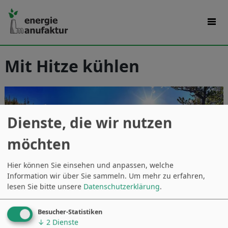
Mit Hitze kühlen
Dienste, die wir nutzen
möchten
Hier können Sie einsehen und anpassen, welche
Information wir über Sie sammeln.
Um mehr zu erfahren,
lesen Sie bitte unsere
Datenschutzerklärung
.
Was sich zu Beginn anhört wie ein Versprecher,
Besucher-Statistiken
ist Wirklichkeit. Das Austrian Institute of
↓
2
Dienste