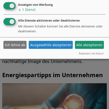
Anzeigen von Werbung
↓
1
Dienst
Alle Dienste aktivieren oder deaktivieren
Mit diesem Schalter können Sie alle Dienste aktivieren oder
Die Erhöhung der Energieeffizienz und
deaktivieren.
gleichzeitige Senkung der Energiekosten spielt für
Unternehmen eine immer wichtigere Rolle. Ein
Ich lehne ab
Ausgewählte akzeptieren
Alle akzeptieren
effizienter Umgang mit Energie bringt nicht nur
Realisiert mit Klaro!
finanzielle Vorteile, sondern stärkt auch das
nachhaltige Image des Unternehmens.
Energiespartipps im Unternehmen